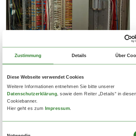
Zustimmung
Details
Über Coo
Diese Webseite verwendet Cookies
Weitere Informationen entnehmen Sie bitte unserer
Datenschutzerklärung
, sowie dem Reiter „Details“ in diese
Ihr Fachmann für
Cookiebanner.
Mess- und
Hier geht es zum
Impressum
.
Regelungstechnik
Ganz bewusst setzen wir
Einwilligungsauswahl
dabei ausschließlich auf frei
Notwendig