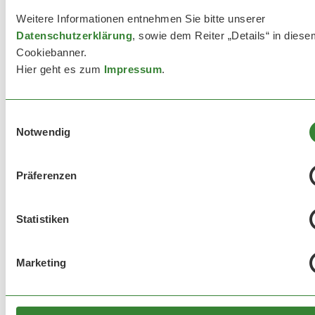
Wir beraten Sie
umfassend bei
Weitere Informationen entnehmen Sie bitte unserer
Fragen zur
Datenschutzerklärung
, sowie dem Reiter „Details“ in diese
Lüftungstechnik
Cookiebanner.
Hier geht es zum
Impressum
.
Sie möchten in Sachen
Lüftungstechnik vom
Fachmann beraten lassen?
Einwilligungsauswahl
Gerne führen wir Ihre Anlage
Notwendig
auch mit zusätzlicher Heiz-
und Kühlfunktion aus, um
Präferenzen
beispielsweise
Lufttemperatur und -
Feuchtigkeit zu steuern.
Statistiken
Marketing
Besonderen Wert
legen wir auf einen