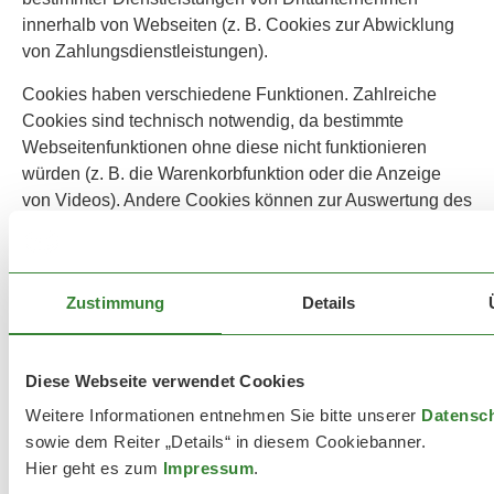
innerhalb von Webseiten (z. B. Cookies zur Abwicklung
von Zahlungsdienstleistungen).
Cookies haben verschiedene Funktionen. Zahlreiche
Cookies sind technisch notwendig, da bestimmte
Webseitenfunktionen ohne diese nicht funktionieren
würden (z. B. die Warenkorbfunktion oder die Anzeige
von Videos). Andere Cookies können zur Auswertung des
Nutzerverhaltens oder zu Werbezwecken verwendet
werden.
Cookies, die zur Durchführung des elektronischen
Zustimmung
Details
Kommunikationsvorgangs, zur Bereitstellung bestimmter,
von Ihnen erwünschter Funktionen (z. B. für die
Warenkorbfunktion) oder zur Optimierung der Website
Diese Webseite verwendet Cookies
(z. B. Cookies zur Messung des Webpublikums)
Weitere Informationen entnehmen Sie bitte unserer
Datensch
erforderlich sind (notwendige Cookies), werden auf
sowie dem Reiter „Details“ in diesem Cookiebanner.
Grundlage von Art. 6 Abs. 1 lit. f DSGVO gespeichert,
Hier geht es zum
Impressum
.
sofern keine andere Rechtsgrundlage angegeben wird.