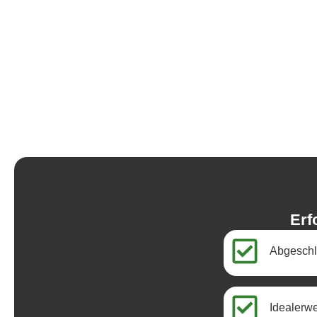
Erf
Abgeschl
Idealerw